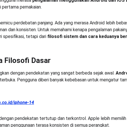
engguna merasa 
pengalaman menggunakan Android dan iOS b
ri pertama pemakaian.
 memicu perdebatan panjang. Ada yang merasa Android lebih bebas 
aman dan konsisten. Untuk memahami kenapa pengalaman pakainya 
 spesifikasi, tetapi dari 
filosofi sistem dan cara keduanya be
 Filosofi Dasar
gkan dengan pendekatan yang sangat berbeda sejak awal. 
Andr
 terbuka. Pengguna diberi banyak kebebasan untuk mengatur tampi
oe.co.id/iphone-14
dengan pendekatan tertutup dan terkontrol. Apple lebih memili
aman penggunaan terasa konsisten di semua perangkat.