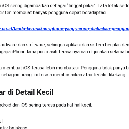
S sering digambarkan sebagai “tinggal pakai”. Tata letak seder
nsisten membuat banyak pengguna cepat beradaptasi.
joe.co.id/tanda-kerusakan-iphone-yang-sering-diabaikan-pengg
rdware dan software, sehingga aplikasi dan sistem berjalan deng
engapa iPhone lama pun masih terasa nyaman digunakan selama b
ga membuat iOS terasa lebih membatasi. Pengguna tidak punya b
 sebagian orang, ini terasa membosankan atau terlalu dikekang.
 di Detail Kecil
oid dan iOS sering terasa pada hal-hal kecil:
ul
latar belakang