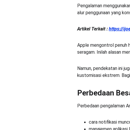
Pengalaman menggunakan iO
alur penggunaan yang ko
Artikel Terkait :
https://i
Apple mengontrol penuh ha
seragam. Inilah alasan m
Namun, pendekatan ini ju
kustomisasi ekstrem. Bagi
Perbedaan Besar
Perbedaan pengalaman Andr
cara notifikasi munc
manajemen aplikasi 