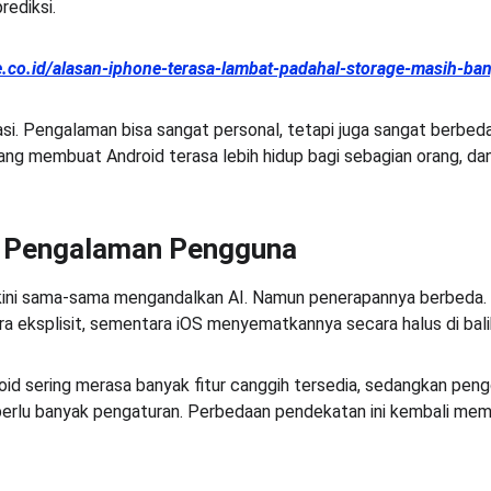
rediksi.
oe.co.id/alasan-iphone-terasa-lambat-padahal-storage-masih-ba
asi. Pengalaman bisa sangat personal, tetapi juga sangat berbed
 yang membuat Android terasa lebih hidup bagi sebagian orang, d
m Pengalaman Pengguna
kini sama-sama mengandalkan AI. Namun penerapannya berbeda. A
ra eksplisit, sementara iOS menyematkannya secara halus di bali
id sering merasa banyak fitur canggih tersedia, sedangkan pen
 perlu banyak pengaturan. Perbedaan pendekatan ini kembali mem