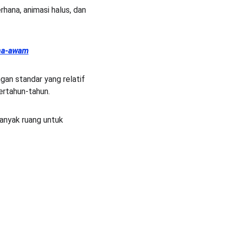
hana, animasi halus, dan 
una-awam
an standar yang relatif 
ertahun-tahun.
anyak ruang untuk 