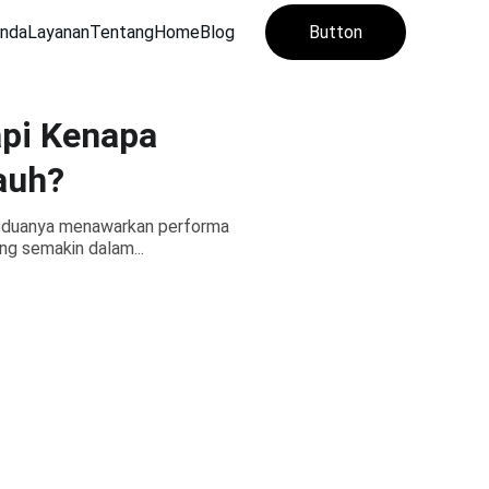
anda
Layanan
Tentang
Home
Blog
Button
pi Kenapa
auh?
 Keduanya menawarkan performa
ng semakin dalam...