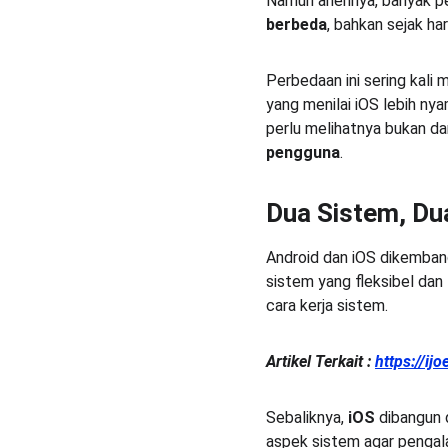
Namun anehnya, banyak p
berbeda
, bahkan sejak ha
Perbedaan ini sering kali
yang menilai iOS lebih ny
perlu melihatnya bukan dari
pengguna
.
Dua Sistem, Dua
Android dan iOS dikemban
sistem yang fleksibel dan
cara kerja sistem.
Artikel Terkait :
https://ij
Sebaliknya, 
iOS
 dibangun 
aspek sistem agar pengal