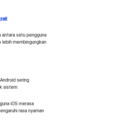
nyak
a antara satu pengguna 
an lebih membingungkan 
ndroid sering 
k sistem.
gguna iOS merasa 
engaruhi rasa nyaman 