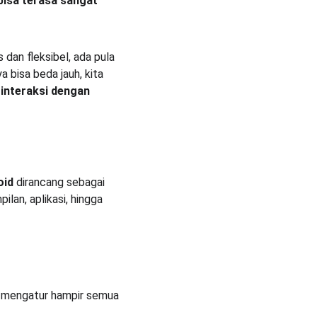
isa terasa sangat 
dan fleksibel, ada pula 
bisa beda jauh, kita 
rinteraksi dengan 
oid
 dirancang sebagai 
lan, aplikasi, hingga 
h mengatur hampir semua 