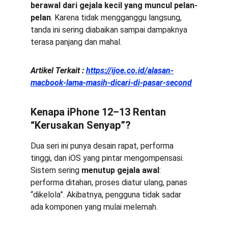
berawal dari gejala kecil yang muncul pelan-
pelan
. Karena tidak mengganggu langsung, 
tanda ini sering diabaikan sampai dampaknya 
terasa panjang dan mahal.
Artikel Terkait :
https://ijoe.co.id/alasan-
macbook-lama-masih-dicari-di-pasar-second
Kenapa iPhone 12–13 Rentan 
“Kerusakan Senyap”?
Dua seri ini punya desain rapat, performa 
tinggi, dan iOS yang pintar mengompensasi. 
Sistem sering 
menutup gejala awal
: 
performa ditahan, proses diatur ulang, panas 
“dikelola”. Akibatnya, pengguna tidak sadar 
ada komponen yang mulai melemah.