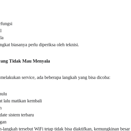
rfungsi
l
la
ngkat biasanya perlu diperiksa oleh teknisi.
yang Tidak Mau Menyala
elakukan service, ada beberapa langkah yang bisa dicoba:
hulu
t lalu matikan kembali
m
ate sistem terbaru
ngan
-langkah tersebut WiFi tetap tidak bisa diaktifkan, kemungkinan besar 