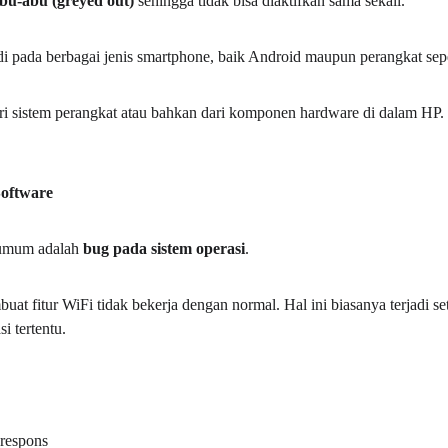
bu-abu (greyed out)
 sehingga tidak bisa diaktifkan sama sekali.
jadi pada berbagai jenis smartphone, baik Android maupun perangkat sep
ri sistem perangkat atau bahkan dari komponen hardware di dalam HP.
Software
 umum adalah 
bug pada sistem operasi
.
uat fitur WiFi tidak bekerja dengan normal. Hal ini biasanya terjadi set
i tertentu.
respons